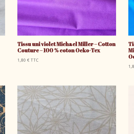
Tissu uni violet Michael Miller – Cotton
Ti
Couture – 100 % coton Oeko-Tex
Mi
O
1,80
€
TTC
1,