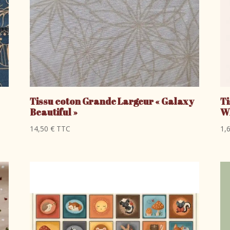
Tissu coton Grande Largeur « Galaxy
Ti
Beautiful »
Wh
14,50
€
TTC
1,