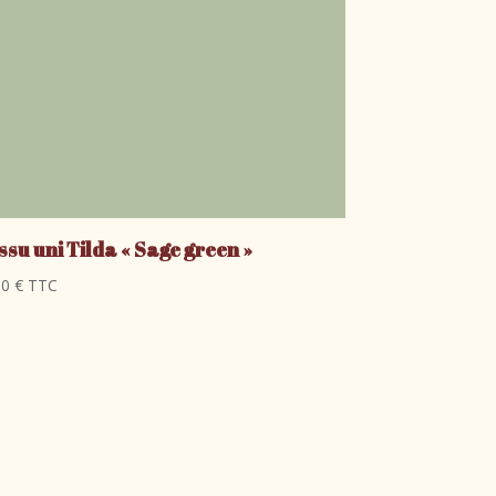
ssu uni Tilda « Sage green »
60
€
TTC