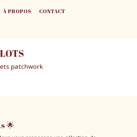
À PROPOS
CONTACT
 LOTS
ojets patchwork
s 🌟