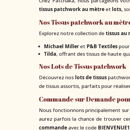
Chez Patchaka, nous partageons votr
tissus patchwork au mètre
et
lots,
so
Nos Tissus patchwork au mètr
Explorez notre collection de
tissus au
Michael Miller
et
P&B Textiles
pour 
Tilda
, offrant des tissus de haute q
Nos Lots de Tissus patchwork
Découvrez nos
lots de tissus
patchwork
de tissus assortis, parfaits pour réalise
Commande sur Demande pour no
Nous fonctionnons principalement sur 
aurez parfois la chance de trouver ce
commande
avec le code
BIENVENUE1