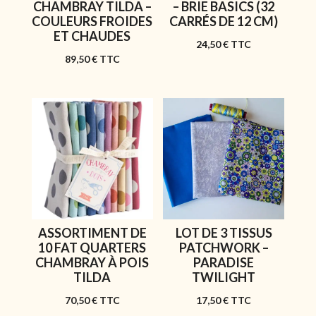
cm)
CHAMBRAY TILDA –
– BRIE BASICS (32
COULEURS FROIDES
CARRÉS DE 12 CM)
ET CHAUDES
24,50
€
TTC
89,50
€
TTC
ASSORTIMENT DE
LOT DE 3 TISSUS
10 FAT QUARTERS
PATCHWORK –
CHAMBRAY À POIS
PARADISE
TILDA
TWILIGHT
70,50
€
TTC
17,50
€
TTC