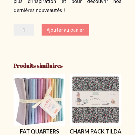
plus d’inspiration et pour découvrir nos
dernières nouveautés !
quantité
Ajouter au panier
de
Charm
Pack
Tilda
Produits similaires
–
Poppy
Seed
(30
carrés
de
12
FAT QUARTERS
CHARM PACK TILDA