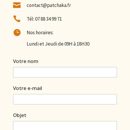

contact@patchaka.fr

Tél: 07 88 34 99 71

Nos horaires:
Lundi et Jeudi de 09H à 18H30
Votre nom
Votre e-mail
Objet