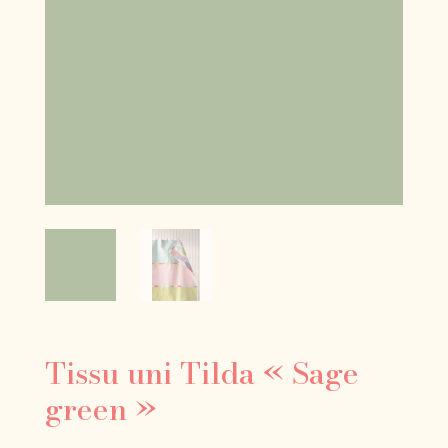
Tissu uni Tilda « Sage
green »