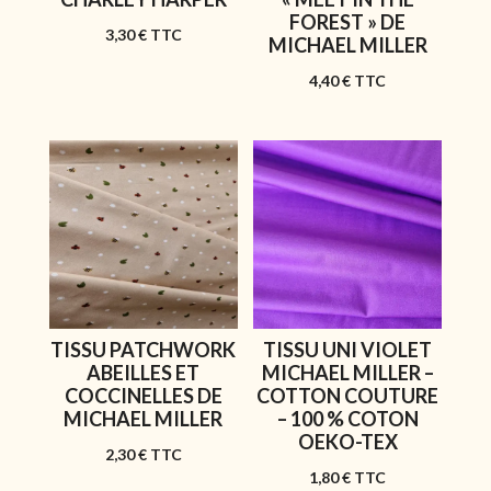
FOREST » DE
3,30
€
TTC
MICHAEL MILLER
4,40
€
TTC
TISSU PATCHWORK
TISSU UNI VIOLET
ABEILLES ET
MICHAEL MILLER –
COCCINELLES DE
COTTON COUTURE
MICHAEL MILLER
– 100 % COTON
OEKO-TEX
2,30
€
TTC
1,80
€
TTC